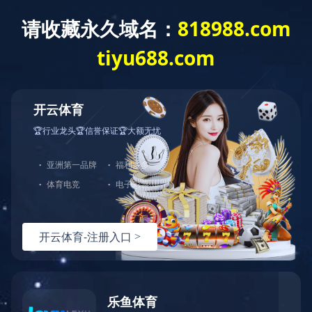
九游官方网站
当前位置：
九游官方网站
>
产品中心
>
深冷试验箱
>
产品分类
九游官方网站相关的文章